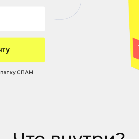
чту
е папку СПАМ
Что внутри?