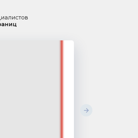
циалистов
траниц