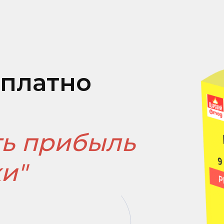
сплатно
ть прибыль
и"